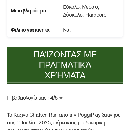
Εύκολο, Μεσαίο,
Μεταβλητότητα
Δύσκολο, Hardcore
Φιλικό για κινητά
Ναι
ΠΑΊΖΟΝΤΑΣ ΜΕ
ΠΡΑΓΜΑΤΙΚΆ
ΧΡΉΜΑΤΑ
Η βαθμολογία μας : 4/5 ⭐
Το Καζίνο Chicken Run από την PoggiPlay ξεκίνησε
στις 11 Ιουλίου 2025, φέρνοντας μια δυναμική