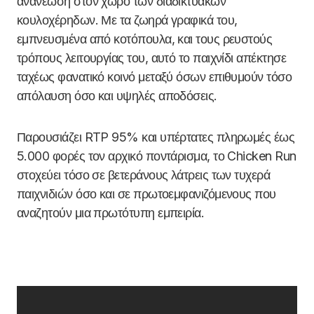
ανανέωση στον χώρο των διαδικτυακών
κουλοχέρηδων. Με τα ζωηρά γραφικά του,
εμπνευσμένα από κοτόπουλα, και τους ρευστούς
τρόπους λειτουργίας του, αυτό το παιχνίδι απέκτησε
ταχέως φανατικό κοινό μεταξύ όσων επιθυμούν τόσο
απόλαυση όσο και υψηλές αποδόσεις.
Παρουσιάζει RTP 95% και υπέρτατες πληρωμές έως
5.000 φορές τον αρχικό ποντάρισμα, το Chicken Run
στοχεύει τόσο σε βετεράνους λάτρεις των τυχερά
παιχνιδιών όσο και σε πρωτοεμφανιζόμενους που
αναζητούν μια πρωτότυπη εμπειρία.