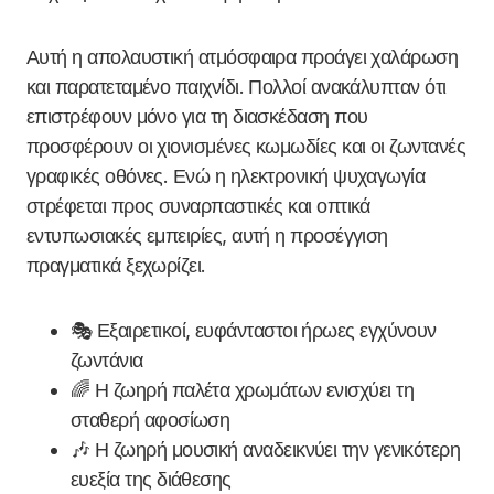
Αυτή η απολαυστική ατμόσφαιρα προάγει χαλάρωση
και παρατεταμένο παιχνίδι. Πολλοί ανακάλυπταν ότι
επιστρέφουν μόνο για τη διασκέδαση που
προσφέρουν οι χιονισμένες κωμωδίες και οι ζωντανές
γραφικές οθόνες. Ενώ η ηλεκτρονική ψυχαγωγία
στρέφεται προς συναρπαστικές και οπτικά
εντυπωσιακές εμπειρίες, αυτή η προσέγγιση
πραγματικά ξεχωρίζει.
🎭 Εξαιρετικοί, ευφάνταστοι ήρωες εγχύνουν
ζωντάνια
🌈 Η ζωηρή παλέτα χρωμάτων ενισχύει τη
σταθερή αφοσίωση
🎶 Η ζωηρή μουσική αναδεικνύει την γενικότερη
ευεξία της διάθεσης