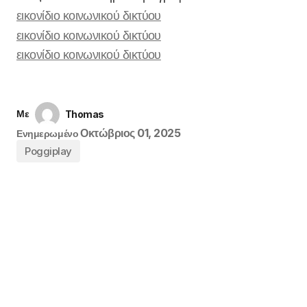
Με
Thomas
Οκτώβριος 01, 2025
Ενημερωμένο
Poggiplay