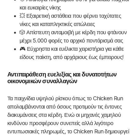
και ευκαιρίες νίκης
💥 Εξαιρετική αστάθεια που φέρνει ταχύτατες
νίκες και καταπληκτικές απώλειες
🎲 Απίστευτη ανταμοιβή με κέρδη που φτάνουν
μέχρι 5.000 φορές το αρχικό ποντάρισμά σας
🎮 Εύχρηστα και ευέλικτα χειριστήρια για κάθε
είδους παίκτη, από αρχάριους έως έμπειρους!
Αντιπαράθεση ευελιξίας και δυνατοτήτων
οικονομικών συναλλαγών
Τα παιχνίδια υψηλού ρίσκου όπως το Chicken Run
απολαμβάνονται από όσους προτιμούν τις έντονες
διακυμάνσεις στα κέρδη. Ενώ οι μηχανές χαμηλού
κινδύνου προσφέρουν συνεπείς αλλά λιγότερο
εντυπωσιακές πληρωμές, το Chicken Run δημιουργεί