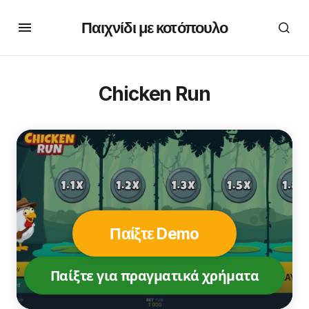
Παιχνίδι με κοτόπουλο
Chicken Run
Παίξτε Demo
Παίξτε για πραγματικά χρήματα