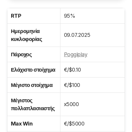
RTP
95%
Ημερομηνία
09.07.2025
κυκλοφορίας
Πάροχος
Poggiplay
Ελάχιστο στοίχημα
€/$0.10
Μέγιστο στοίχημα
€/$100
Μέγιστος
x5000
πολλαπλασιαστής
Max Win
€/$5000