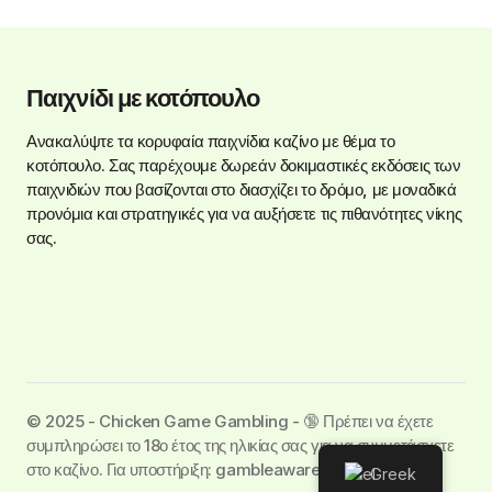
Παιχνίδι με κοτόπουλο
Ανακαλύψτε τα κορυφαία παιχνίδια καζίνο με θέμα το
κοτόπουλο. Σας παρέχουμε δωρεάν δοκιμαστικές εκδόσεις των
παιχνιδιών που βασίζονται στο διασχίζει το δρόμο, με μοναδικά
προνόμια και στρατηγικές για να αυξήσετε τις πιθανότητες νίκης
σας.
©️ 2025 - Chicken Game Gambling - 🔞 Πρέπει να έχετε
συμπληρώσει το 18ο έτος της ηλικίας σας για να συμμετάσχετε
στο καζίνο. Για υποστήριξη: gambleaware.org
Greek