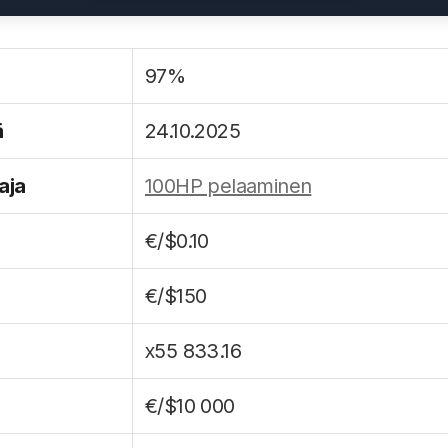
97%
ä
24.10.2025
aja
100HP pelaaminen
€/$0.10
€/$150
х55 833.16
€/$10 000