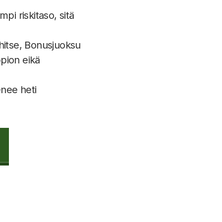
pi riskitaso, sitä
hitse, Bonusjuoksu
ppion eikä
enee heti