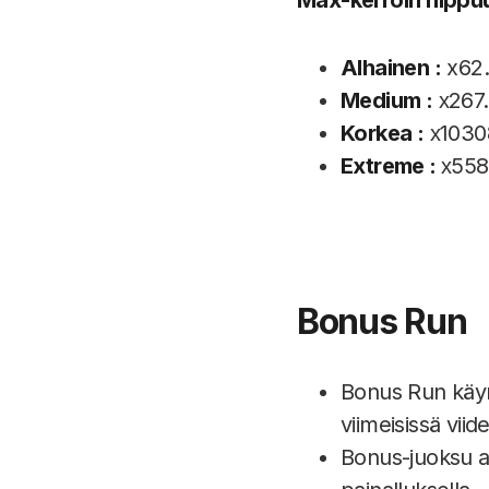
Max-kerroin riippuu 
Alhainen :
x62
Medium :
х267
Korkea :
х1030
Extreme :
х558
Bonus Run
Bonus Run käyn
viimeisissä vii
Bonus-juoksu an