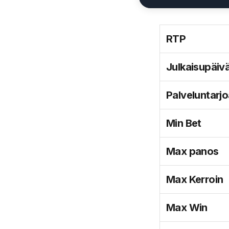
RTP
Julkaisupäiv
Palveluntarjo
Min Bet
Max panos
Max Kerroin
Max Win