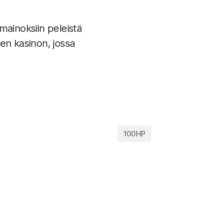
mainoksiin peleistä
en kasinon, jossa
100HP