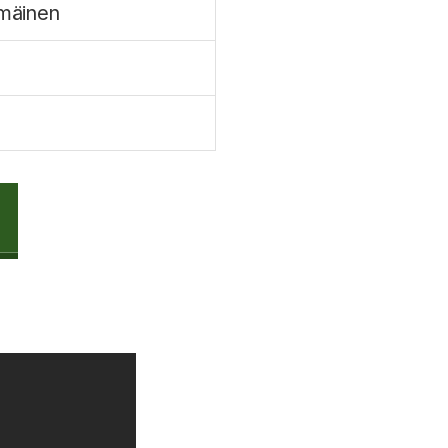
mmäinen