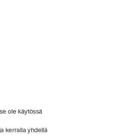
se ole käytössä
a kerralla yhdellä