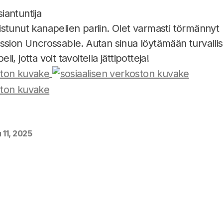
iantuntija
stunut kanapelien pariin. Olet varmasti törmännyt 
ssion Uncrossable. Autan sinua löytämään turvallis
, jotta voit tavoitella jättipotteja!
 11, 2025