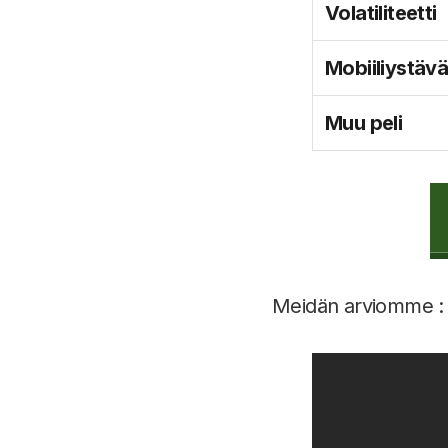
Volatiliteetti
Mobiiliystävä
Muu peli
Meidän arviomme :