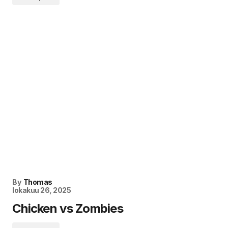
By
Thomas
lokakuu 26, 2025
Chicken vs Zombies