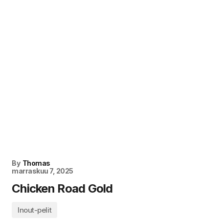
By
Thomas
marraskuu 7, 2025
Chicken Road Gold
Inout-pelit