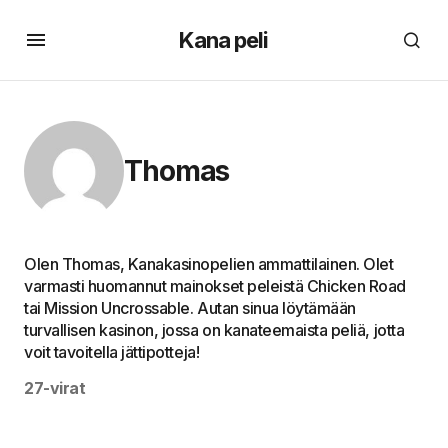
Kana peli
Thomas
Olen Thomas, Kanakasinopelien ammattilainen. Olet
varmasti huomannut mainokset peleistä Chicken Road
tai Mission Uncrossable. Autan sinua löytämään
turvallisen kasinon, jossa on kanateemaista peliä, jotta
voit tavoitella jättipotteja!
27-virat