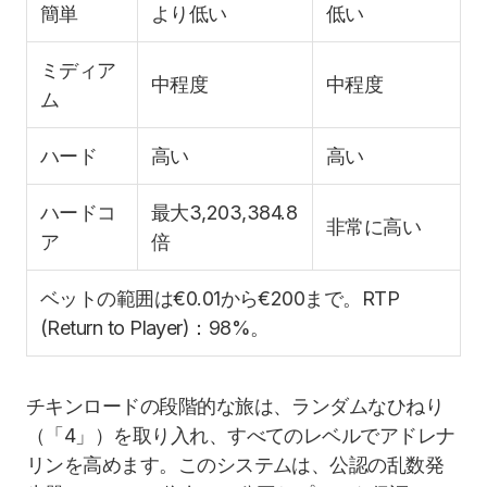
簡単
より低い
低い
ミディア
中程度
中程度
ム
ハード
高い
高い
ハードコ
最大3,203,384.8
非常に高い
ア
倍
ベットの範囲は€0.01から€200まで。RTP
(Return to Player)：98%。
チキンロードの段階的な旅は、ランダムなひねり
（「4」）を取り入れ、すべてのレベルでアドレナ
リンを高めます。このシステムは、公認の乱数発