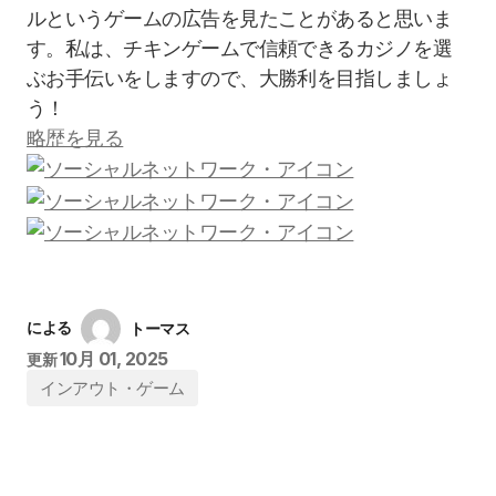
ルというゲームの広告を見たことがあると思いま
す。私は、チキンゲームで信頼できるカジノを選
ぶお手伝いをしますので、大勝利を目指しましょ
う！
略歴を見る
による
トーマス
10月 01, 2025
更新
インアウト・ゲーム