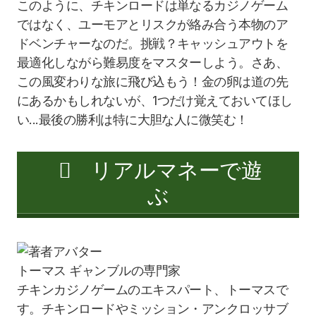
このように、チキンロードは単なるカジノゲーム
ではなく、ユーモアとリスクが絡み合う本物のア
ドベンチャーなのだ。挑戦？キャッシュアウトを
最適化しながら難易度をマスターしよう。さあ、
この風変わりな旅に飛び込もう！金の卵は道の先
にあるかもしれないが、1つだけ覚えておいてほし
い...最後の勝利は特に大胆な人に微笑む！
リアルマネーで遊
ぶ
トーマス
ギャンブルの専門家
チキンカジノゲームのエキスパート、トーマスで
す。チキンロードやミッション・アンクロッサブ