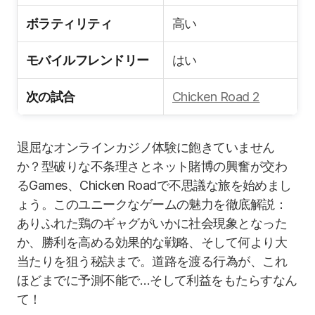
ボラティリティ
高い
モバイルフレンドリー
はい
次の試合
Chicken Road 2
退屈なオンラインカジノ体験に飽きていません
か？型破りな不条理さとネット賭博の興奮が交わ
るGames、Chicken Roadで不思議な旅を始めまし
ょう。このユニークなゲームの魅力を徹底解説：
ありふれた鶏のギャグがいかに社会現象となった
か、勝利を高める効果的な戦略、そして何より大
当たりを狙う秘訣まで。道路を渡る行為が、これ
ほどまでに予測不能で…そして利益をもたらすなん
て！