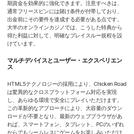
期資金を効果的に強化できます。注意すべきは、
通常フリースピンには賭け条件が付帯しており、
出金前にその要件を達成する必要がある点です。
大半のオンラインカジノでは、こうした特典から
得た利益に対して、明確なプレイスルー規程を設
けています。
マルチデバイスとユーザー・エクスペリエン
ス
HTML5テクノロジーの採用により、Chicken Road
は驚異的なクロスプラットフォーム対応を実現
し、あらゆる環境で安全にプレイいただけます。
この革新的なアプローチにより、大容量のダウン
ロードが不要となり、最新のウェブブラウザがあ
れば、スマートフォン、タブレット、PCのいずれ
からでもシームレスにゲームをお楽しみいただけ