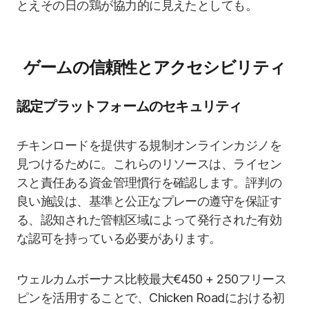
とえその日の鶏が協力的に見えたとしても。
ゲームの信頼性とアクセシビリティ
認定プラットフォームのセキュリティ
チキンロードを提供する規制オンラインカジノを
見つけるために。これらのリソースは、ライセン
スと責任ある資金管理慣行を確認します。評判の
良い施設は、基準と公正なプレーの遵守を保証す
る、認知された管轄区域によって発行された有効
な認可を持っている必要があります。
ウェルカムボーナス比較最大€450 + 250フリース
ピンを活用することで、Chicken Roadにおける初