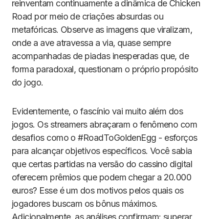
reinventam continuamente a dinâmica de Chicken
Road por meio de criações absurdas ou
metafóricas. Observe as imagens que viralizam,
onde a ave atravessa a via, quase sempre
acompanhadas de piadas inesperadas que, de
forma paradoxal, questionam o próprio propósito
do jogo.
Evidentemente, o fascínio vai muito além dos
jogos. Os streamers abraçaram o fenômeno com
desafios como o #RoadToGoldenEgg - esforços
para alcançar objetivos específicos. Você sabia
que certas partidas na versão do cassino digital
oferecem prêmios que podem chegar a 20.000
euros? Esse é um dos motivos pelos quais os
jogadores buscam os bônus máximos.
Adicionalmente, as análises confirmam: superar