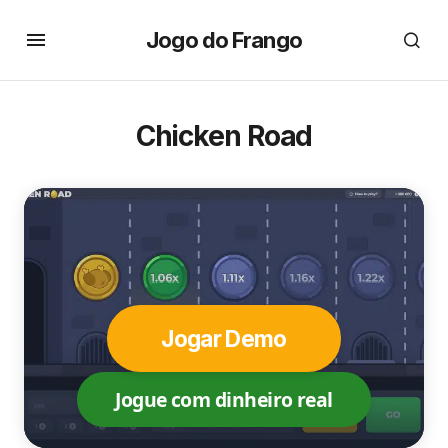
Jogo do Frango
Chicken Road
Jogar Demo
Jogue com dinheiro real