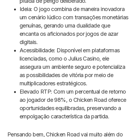
pitada de perigo deliberado.
Ideia: O jogo combina de maneira inovadora
um cenário lúdico com transações monetárias
genuínas, gerando uma dualidade que
encanta os aficionados por jogos de azar
digitais.
Acessibilidade: Disponível em plataformas
licenciadas, como o Julius Casino, ele
assegura um ambiente seguro e potencializa
as possibilidades de vitória por meio de
multiplicadores estratégicos.
Elevado RTP: Com um percentual de retorno
ao jogador de 98%, o Chicken Road oferece
oportunidades equilibradas, preservando a
empolgação característica da partida.
Pensando bem, Chicken Road vai muito além do