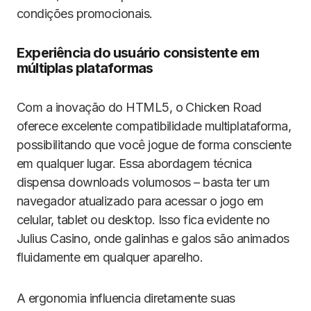
condições promocionais.
Experiência do usuário consistente em
múltiplas plataformas
Com a inovação do HTML5, o Chicken Road
oferece excelente compatibilidade multiplataforma,
possibilitando que você jogue de forma consciente
em qualquer lugar. Essa abordagem técnica
dispensa downloads volumosos – basta ter um
navegador atualizado para acessar o jogo em
celular, tablet ou desktop. Isso fica evidente no
Julius Casino, onde galinhas e galos são animados
fluidamente em qualquer aparelho.
A ergonomia influencia diretamente suas