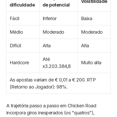
Volatilidade
dificuldade
de potencial
Fácil
Inferior
Baixa
Médio
Moderado
Moderado
Difícil
Alta
Alta
Até
Hardcore
Muito alta
x3.203.384,8
As apostas variam de € 0,01 a € 200. RTP
(Retorno ao Jogador): 98%.
A trajetória passo a passo em Chicken Road
incorpora giros inesperados (os "quatros"),