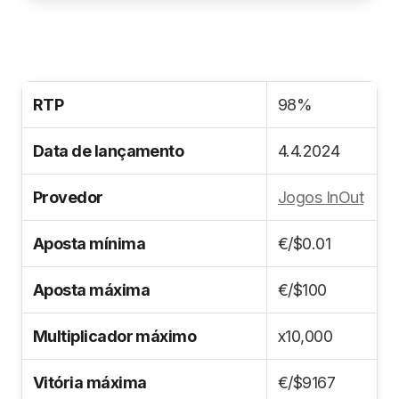
RTP
98%
Data de lançamento
4.4.2024
Provedor
Jogos InOut
Aposta mínima
€/$0.01
Aposta máxima
€/$100
Multiplicador máximo
x10,000
Vitória máxima
€/$9167