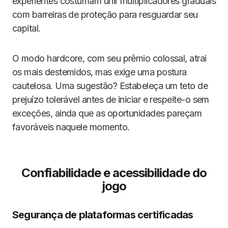
experientes costumam unir multiplicadores graduais
com barreiras de proteção para resguardar seu
capital.
O modo hardcore, com seu prêmio colossal, atrai
os mais destemidos, mas exige uma postura
cautelosa. Uma sugestão? Estabeleça um teto de
prejuízo tolerável antes de iniciar e respeite-o sem
exceções, ainda que as oportunidades pareçam
favoráveis naquele momento.
Confiabilidade e acessibilidade do
jogo
Segurança de plataformas certificadas