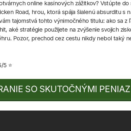
dnotvárnych online kasínových zážitkov? Vstúpte do
cken Road, hrou, ktorá spája šialenú absurditu s 
ám tajomstvá tohto výnimočného titulu: ako sa z ľ
hit, aké stratégie použijete na zvýšenie svojich zi
ýhru. Pozor, prechod cez cestu nikdy nebol taký nei
5/5 ⭐
RANIE SO SKUTOČNÝMI PENIAZ