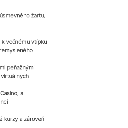
 úsmevného žartu,
sa k večnému vtípku
 premysleného
ymi peňažnými
 virtuálnych
Casino, a
ncí
é kurzy a zároveň