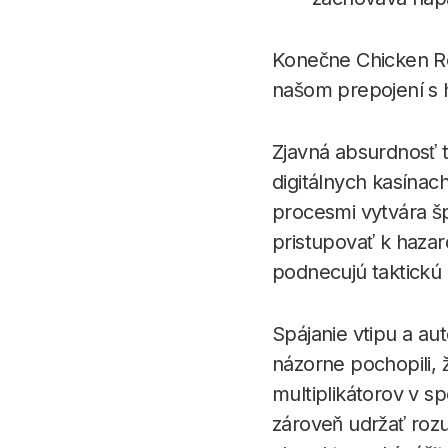
Konečne Chicken Ro
našom prepojení s
Zjavná absurdnosť t
digitálnych kasínac
procesmi vytvára šp
pristupovať k haza
podnecujú taktickú
Spájanie vtipu a au
názorne pochopili,
multiplikátorov v s
zároveň udržať roz