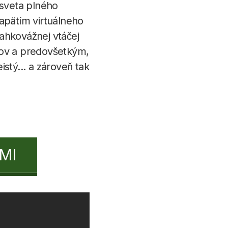
 sveta plného
napätím virtuálneho
ahkovážnej vtáčej
skov a predovšetkým,
stý... a zároveň tak
MI