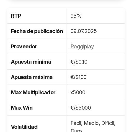
RTP
95%
Fecha de publicación
09.07.2025
Proveedor
Poggiplay
Apuesta mínima
€/$0.10
Apuesta máxima
€/$100
Max Multiplicador
x5000
Max Win
€/$5000
Fácil, Medio, Difícil,
Volatilidad
Duro