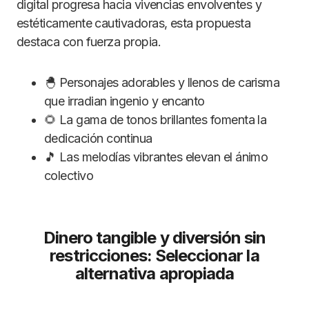
digital progresa hacia vivencias envolventes y
estéticamente cautivadoras, esta propuesta
destaca con fuerza propia.
🐣 Personajes adorables y llenos de carisma
que irradian ingenio y encanto
🌻 La gama de tonos brillantes fomenta la
dedicación continua
🎵 Las melodías vibrantes elevan el ánimo
colectivo
Dinero tangible y diversión sin
restricciones: Seleccionar la
alternativa apropiada