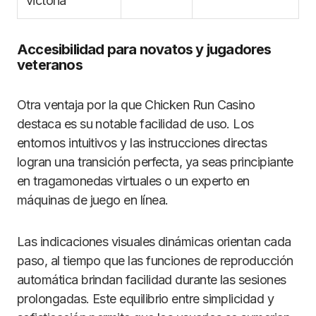
victoria
Accesibilidad para novatos y jugadores
veteranos
Otra ventaja por la que Chicken Run Casino
destaca es su notable facilidad de uso. Los
entornos intuitivos y las instrucciones directas
logran una transición perfecta, ya seas principiante
en tragamonedas virtuales o un experto en
máquinas de juego en línea.
Las indicaciones visuales dinámicas orientan cada
paso, al tiempo que las funciones de reproducción
automática brindan facilidad durante las sesiones
prolongadas. Este equilibrio entre simplicidad y