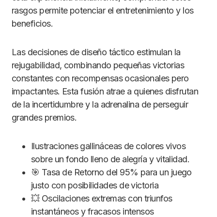
rasgos permite potenciar el entretenimiento y los
beneficios.
Las decisiones de diseño táctico estimulan la
rejugabilidad, combinando pequeñas victorias
constantes con recompensas ocasionales pero
impactantes. Esta fusión atrae a quienes disfrutan
de la incertidumbre y la adrenalina de perseguir
grandes premios.
Ilustraciones gallináceas de colores vivos
sobre un fondo lleno de alegría y vitalidad.
🎯 Tasa de Retorno del 95% para un juego
justo con posibilidades de victoria
💥 Oscilaciones extremas con triunfos
instantáneos y fracasos intensos