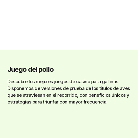
Juego del pollo
Descubre los mejores juegos de casino para gallinas.
Disponemos de versiones de prueba de los títulos de aves
que se atraviesan en el recorrido, con beneficios únicos y
estrategias para triunfar con mayor frecuencia.