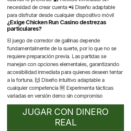
necesidad de crear cuenta 📲 Diseño adaptable
para disfrutar desde cualquier dispositivo móvil
¿Exige Chicken Run Casino destrezas
particulares?
El juego de corredor de gallinas depende
fundamentalmente de la suerte, por lo que no se
requiere preparación previa. Las partidas se
manejan con opciones elementales, garantizando
accesibilidad inmediata para quienes deseen tentar
a la fortuna. 🙌 Diseño intuitivo adaptable a
cualquier competencia 🆓 Experimenta tácticas
variadas en versión demo sin compromiso
JUGAR CON DINERO
REAL