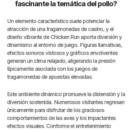
fascinante la temática del pollo?
Un elemento característico suele potenciar la
atracción de una tragamonedas de casino, y el
diseño vibrante de Chicken Run aporta diversión y
dinamismo al entorno de juego. Figuras llamativas,
efectos sonoros vistosos y gráficos envolventes
generan un clima relajado, aligerando la presión
típicamente asociada con los juegos de
tragamonedas de apuestas elevadas.
Este ambiente dinámico promueve la distensión y la
diversión sostenida. Numerosos visitantes regresan
únicamente para disfrutar de los graciosos
comportamientos de las aves y los impactantes
efectos visuales. Conforme el entretenimiento