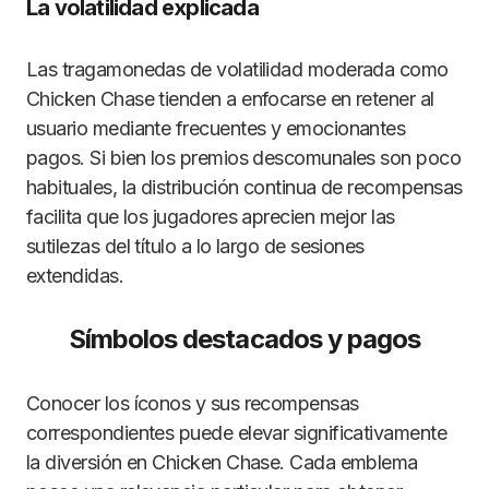
La volatilidad explicada
Las tragamonedas de volatilidad moderada como
Chicken Chase tienden a enfocarse en retener al
usuario mediante frecuentes y emocionantes
pagos. Si bien los premios descomunales son poco
habituales, la distribución continua de recompensas
facilita que los jugadores aprecien mejor las
sutilezas del título a lo largo de sesiones
extendidas.
Símbolos destacados y pagos
Conocer los íconos y sus recompensas
correspondientes puede elevar significativamente
la diversión en Chicken Chase. Cada emblema