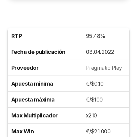
RTP
95,48%
Fecha de publicación
03.04.2022
Proveedor
Pragmatic Play
Apuesta mínima
€/$0.10
Apuesta máxima
€/$100
Max Multiplicador
x210
Max Win
€/$21 000