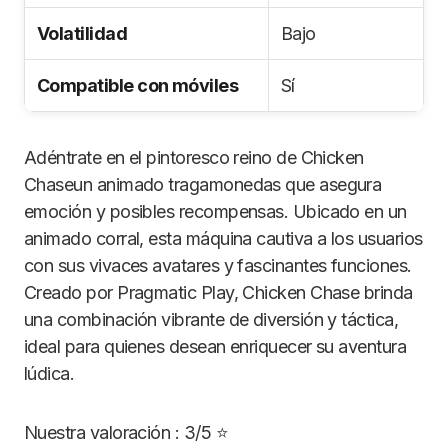
Volatilidad
Bajo
Compatible con móviles
Sí
Adéntrate en el pintoresco reino de Chicken
Chaseun animado tragamonedas que asegura
emoción y posibles recompensas. Ubicado en un
animado corral, esta máquina cautiva a los usuarios
con sus vivaces avatares y fascinantes funciones.
Creado por Pragmatic Play, Chicken Chase brinda
una combinación vibrante de diversión y táctica,
ideal para quienes desean enriquecer su aventura
lúdica.
Nuestra valoración : 3/5 ⭐