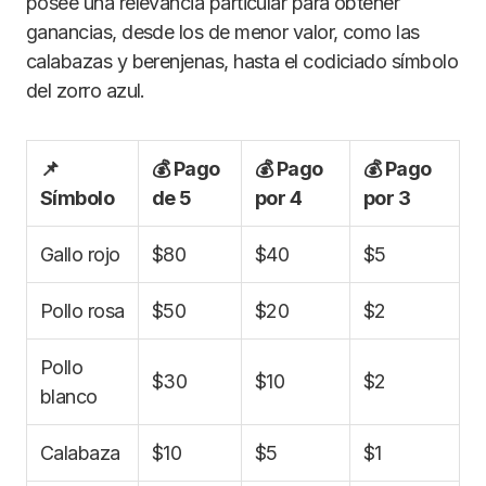
posee una relevancia particular para obtener
ganancias, desde los de menor valor, como las
calabazas y berenjenas, hasta el codiciado símbolo
del zorro azul.
📌
💰 Pago
💰 Pago
💰 Pago
Símbolo
de 5
por 4
por 3
Gallo rojo
$80
$40
$5
Pollo rosa
$50
$20
$2
Pollo
$30
$10
$2
blanco
Calabaza
$10
$5
$1