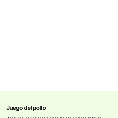
Juego del pollo