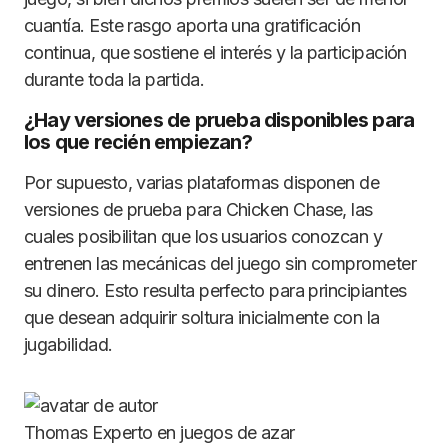
cuantía. Este rasgo aporta una gratificación
continua, que sostiene el interés y la participación
durante toda la partida.
¿Hay versiones de prueba disponibles para
los que recién empiezan?
Por supuesto, varias plataformas disponen de
versiones de prueba para Chicken Chase, las
cuales posibilitan que los usuarios conozcan y
entrenen las mecánicas del juego sin comprometer
su dinero. Esto resulta perfecto para principiantes
que desean adquirir soltura inicialmente con la
jugabilidad.
Thomas
Experto en juegos de azar