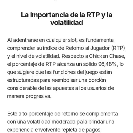
La importancia de la RTP y la
volatilidad
Al adentrarse en cualquier slot, es fundamental
comprender su índice de Retorno al Jugador (RTP)
y el nivel de volatilidad. Respecto a Chicken Chase,
el porcentaje de RTP alcanza un sólido 96,48%, lo
que sugiere que las funciones del juego están
estructuradas para reembolsar una porción
considerable de las apuestas a los usuarios de
manera progresiva.
Este alto porcentaje de retorno se complementa
con una volatilidad moderada para brindar una
experiencia envolvente repleta de pagos