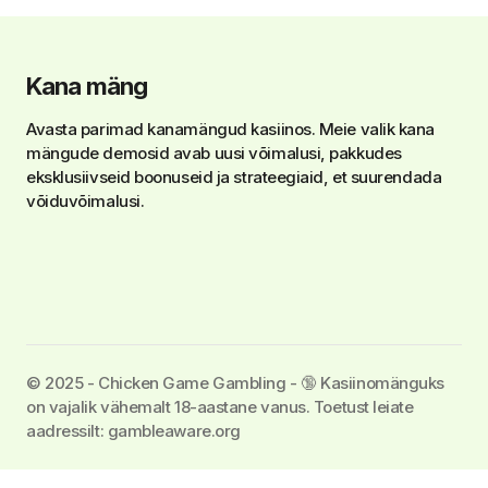
Kana mäng
Avasta parimad kanamängud kasiinos. Meie valik kana
mängude demosid avab uusi võimalusi, pakkudes
eksklusiivseid boonuseid ja strateegiaid, et suurendada
võiduvõimalusi.
©️ 2025 - Chicken Game Gambling - 🔞 Kasiinomänguks
on vajalik vähemalt 18-aastane vanus. Toetust leiate
aadressilt: gambleaware.org