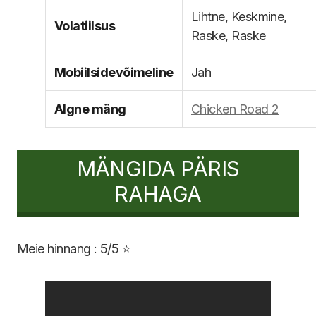
Lihtne, Keskmine,
Volatiilsus
Raske, Raske
Mobiilsidevõimeline
Jah
Algne mäng
Chicken Road 2
MÄNGIDA PÄRIS
RAHAGA
Meie hinnang : 5/5 ⭐