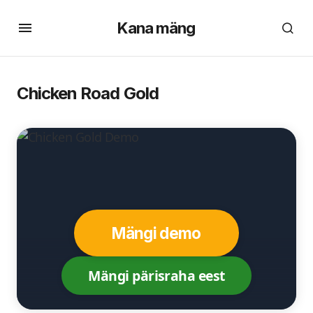
Kana mäng
Chicken Road Gold
Mängi demo
Mängi pärisraha eest