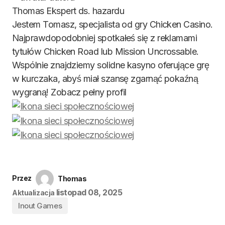
Thomas
Ekspert ds. hazardu
Jestem Tomasz, specjalista od gry Chicken Casino.
Najprawdopodobniej spotkałeś się z reklamami
tytułów Chicken Road lub Mission Uncrossable.
Wspólnie znajdziemy solidne kasyno oferujące grę
w kurczaka, abyś miał szansę zgarnąć pokaźną
wygraną! Zobacz pełny profil
Przez
Thomas
listopad 08, 2025
Aktualizacja
Inout Games