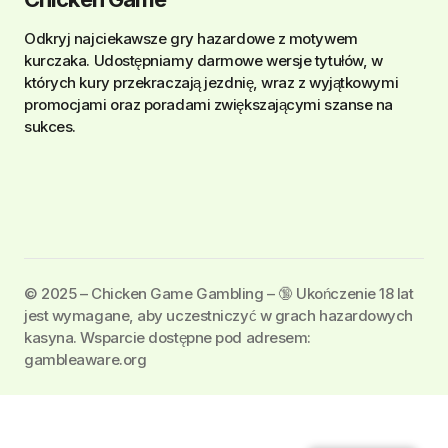
Odkryj najciekawsze gry hazardowe z motywem
kurczaka. Udostępniamy darmowe wersje tytułów, w
których kury przekraczają jezdnię, wraz z wyjątkowymi
promocjami oraz poradami zwiększającymi szanse na
sukces.
©️ 2025 – Chicken Game Gambling – 🔞 Ukończenie 18 lat
jest wymagane, aby uczestniczyć w grach hazardowych
kasyna. Wsparcie dostępne pod adresem:
gambleaware.org