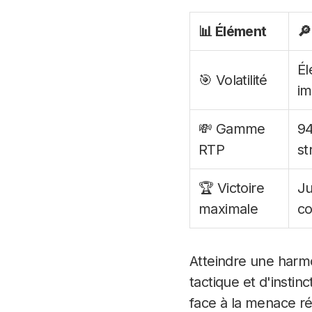
📊 Élément
🔎
Él
🎯 Volatilité
im
💸 Gamme
94
RTP
st
🏆 Victoire
Ju
maximale
co
Atteindre une harm
tactique et d'instin
face à la menace r