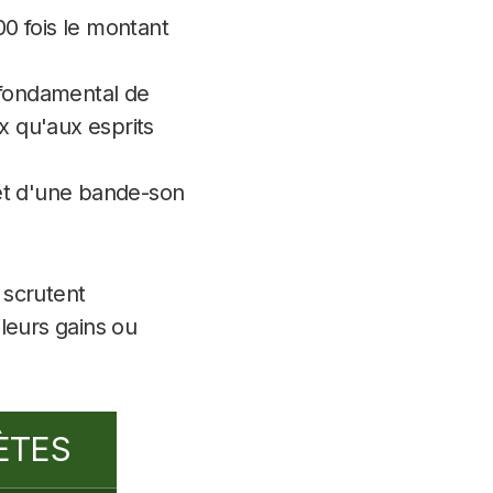
0 fois le montant
r fondamental de
x qu'aux esprits
 et d'une bande-son
 scrutent
 leurs gains ou
ÈTES