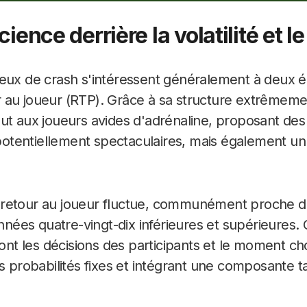
cience derrière la volatilité et l
eux de crash s'intéressent généralement à deux él
our au joueur (RTP). Grâce à sa structure extrêmeme
ut aux joueurs avides d'adrénaline, proposant des
tentiellement spectaculaires, mais également un 
retour au joueur fluctue, communément proche d
années quatre-vingt-dix inférieures et supérieures. 
dont les décisions des participants et le moment cho
es probabilités fixes et intégrant une composante 