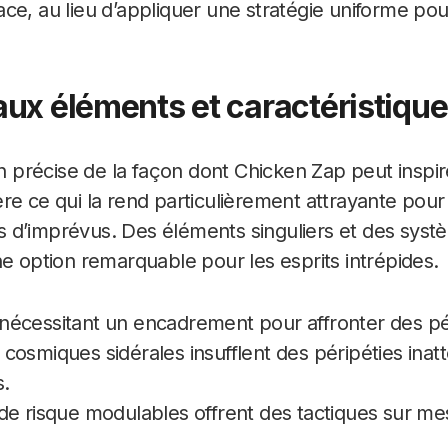
ce, au lieu d’appliquer une stratégie uniforme pou
aux éléments et caractéristique
récise de la façon dont Chicken Zap peut inspire
re ce qui la rend particulièrement attrayante pour
 d’imprévus. Des éléments singuliers et des syst
ne option remarquable pour les esprits intrépides.
nécessitant un encadrement pour affronter des pér
cosmiques sidérales insufflent des péripéties inat
s.
 de risque modulables offrent des tactiques sur m