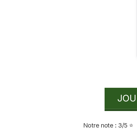
JOU
Notre note : 3/5 ⭐