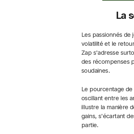
La s
Les passionnés de j
volatilité et le ret
Zap s'adresse surto
des récompenses po
soudaines.
Le pourcentage de 
oscillant entre les 
illustre la manière 
gains, s'écartant d
partie.