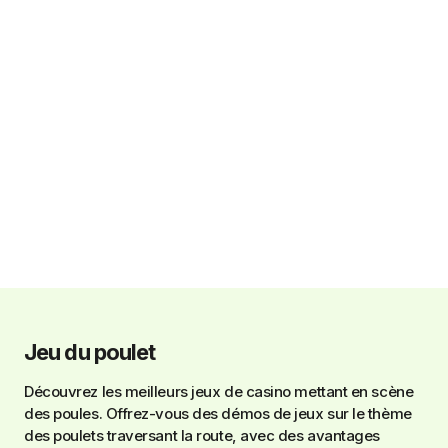
Jeu du poulet
Découvrez les meilleurs jeux de casino mettant en scène
des poules. Offrez-vous des démos de jeux sur le thème
des poulets traversant la route, avec des avantages