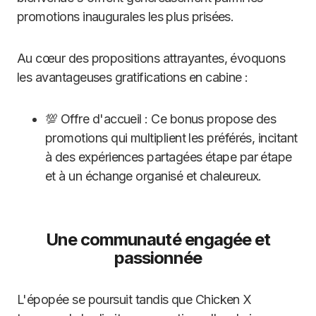
promotions inaugurales les plus prisées.
Au cœur des propositions attrayantes, évoquons
les avantageuses gratifications en cabine :
💯 Offre d'accueil : Ce bonus propose des
promotions qui multiplient les préférés, incitant
à des expériences partagées étape par étape
et à un échange organisé et chaleureux.
Une communauté engagée et
passionnée
L'épopée se poursuit tandis que Chicken X