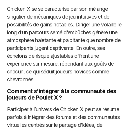
Chicken X se se caractérise par son mélange
singulier de mécaniques de jeu intuitives et de
possibilités de gains notables. Diriger une volaille le
long d’un parcours semé d’embûches génère une
atmosphère haletante et palpitante que nombre de
participants jugent captivante. En outre, ses
échelons de risque ajustables offrent une
expérience sur mesure, répondant aux goûts de
chacun, ce qui séduit joueurs novices comme
chevronnés.
Comment s'intégrer à la communauté des
joueurs de Poulet X ?
Participer à l’univers de Chicken X peut se résume
parfois à intégrer des forums et des communautés
virtuelles centrés sur le partage d’idées, de