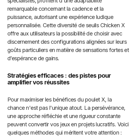
spécialistes, profitent d'une adaptabilité
remarquable concernant la cadence et la
puissance, autorisant une expérience ludique
personnalisée. Cette diversité de seuils Chicken X
offre aux utilisateurs la possibilité de choisir avec
discernement des configurations alignées sur leurs
goûts particuliers en matière de sensations fortes et
d’espérance de gains.
Stratégies efficaces : des pistes pour
amplifier vos réussites
Pour maximiser les bénéfices du poulet X, la
chance n'est pas l'unique atout. La persévérance,
une approche réfléchie et une rigueur constante
peuvent convertir vos jeux en projets lucratifs. Voici
quelques méthodes qui méritent votre attention :