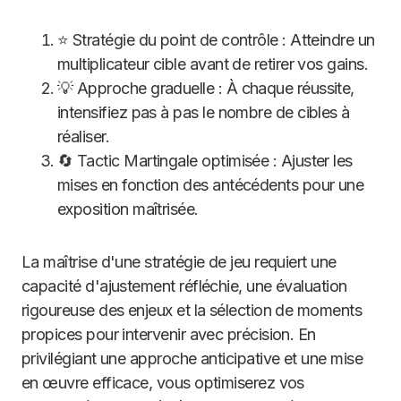
⭐ Stratégie du point de contrôle : Atteindre un
multiplicateur cible avant de retirer vos gains.
💡 Approche graduelle : À chaque réussite,
intensifiez pas à pas le nombre de cibles à
réaliser.
🔄 Tactic Martingale optimisée : Ajuster les
mises en fonction des antécédents pour une
exposition maîtrisée.
La maîtrise d'une stratégie de jeu requiert une
capacité d'ajustement réfléchie, une évaluation
rigoureuse des enjeux et la sélection de moments
propices pour intervenir avec précision. En
privilégiant une approche anticipative et une mise
en œuvre efficace, vous optimiserez vos