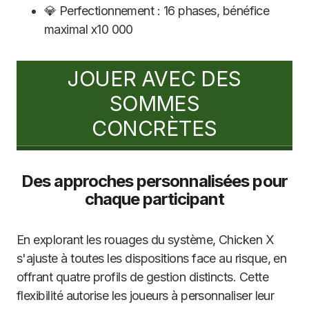
💎 Perfectionnement : 16 phases, bénéfice
maximal x10 000
JOUER AVEC DES
SOMMES
CONCRÈTES
Des approches personnalisées pour
chaque participant
En explorant les rouages du système, Chicken X
s'ajuste à toutes les dispositions face au risque, en
offrant quatre profils de gestion distincts. Cette
flexibilité autorise les joueurs à personnaliser leur