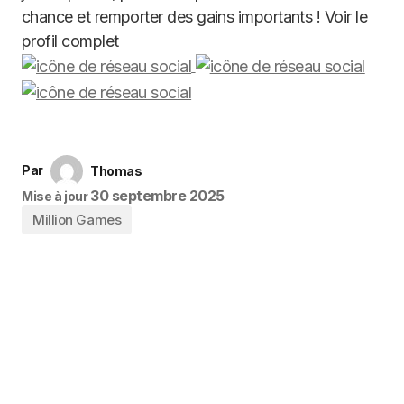
chance et remporter des gains importants ! Voir le
profil complet
Par
Thomas
30 septembre 2025
Mise à jour
Million Games