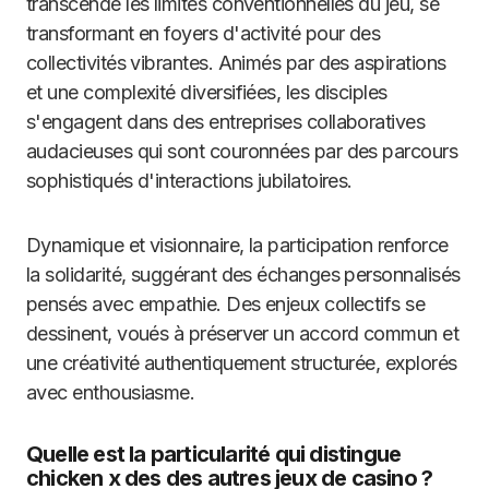
transcende les limites conventionnelles du jeu, se
transformant en foyers d'activité pour des
collectivités vibrantes. Animés par des aspirations
et une complexité diversifiées, les disciples
s'engagent dans des entreprises collaboratives
audacieuses qui sont couronnées par des parcours
sophistiqués d'interactions jubilatoires.
Dynamique et visionnaire, la participation renforce
la solidarité, suggérant des échanges personnalisés
pensés avec empathie. Des enjeux collectifs se
dessinent, voués à préserver un accord commun et
une créativité authentiquement structurée, explorés
avec enthousiasme.
Quelle est la particularité qui distingue
chicken x des des autres jeux de casino ?