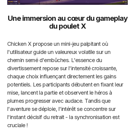
Une immersion au cœur du gameplay
du poulet X
Chicken X propose un mini-jeu palpitant où
l'utilisateur guide un valeureux volatile sur un
chemin semé d'embûches. L'essence du
divertissement repose sur l'intensité croissante,
chaque choix influençant directement les gains
potentiels. Les participants débutent en fixant leur
mise, lancent la partie et observent le héros à
plumes progresser avec audace. Tandis que
l'aventure se déploie, l'intérêt se concentre sur
l'instant décisif du retrait - la synchronisation est
cruciale !