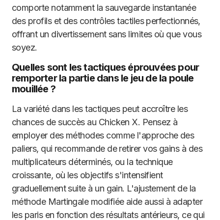
comporte notamment la sauvegarde instantanée
des profils et des contrôles tactiles perfectionnés,
offrant un divertissement sans limites où que vous
soyez.
Quelles sont les tactiques éprouvées pour
remporter la partie dans le jeu de la poule
mouillée ?
La variété dans les tactiques peut accroître les
chances de succès au Chicken X. Pensez à
employer des méthodes comme l'approche des
paliers, qui recommande de retirer vos gains à des
multiplicateurs déterminés, ou la technique
croissante, où les objectifs s'intensifient
graduellement suite à un gain. L'ajustement de la
méthode Martingale modifiée aide aussi à adapter
les paris en fonction des résultats antérieurs, ce qui