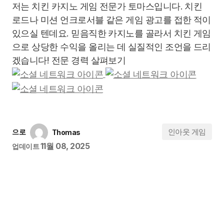
저는 치킨 카지노 게임 전문가 토마스입니다. 치킨
로드나 미션 언크로서블 같은 게임 광고를 접한 적이
있으실 텐데요. 믿음직한 카지노를 골라서 치킨 게임
으로 상당한 수익을 올리는 데 실질적인 조언을 드리
겠습니다! 전문 경력 살펴보기
인아웃 게임
으로
Thomas
11월 08, 2025
업데이트