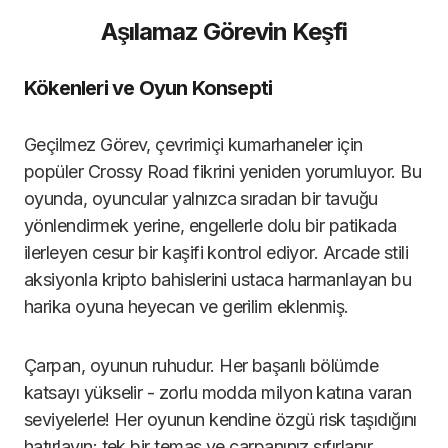
Aşılamaz Görevin Keşfi
Kökenleri ve Oyun Konsepti
Geçilmez Görev, çevrimiçi kumarhaneler için
popüler Crossy Road fikrini yeniden yorumluyor. Bu
oyunda, oyuncular yalnızca sıradan bir tavuğu
yönlendirmek yerine, engellerle dolu bir patikada
ilerleyen cesur bir kaşifi kontrol ediyor. Arcade stili
aksiyonla kripto bahislerini ustaca harmanlayan bu
harika oyuna heyecan ve gerilim eklenmiş.
Çarpan, oyunun ruhudur. Her başarılı bölümde
katsayı yükselir - zorlu modda milyon katına varan
seviyelerle! Her oyunun kendine özgü risk taşıdığını
hatırlayın: tek bir temas ve çarpanınız sıfırlanır.