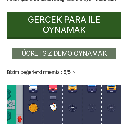
GERÇEK PARA ILE
OYNAMAK
ÜCRETSIZ DEMO OYNAMAK
Bizim değerlendirmemiz : 5/5 ⭐