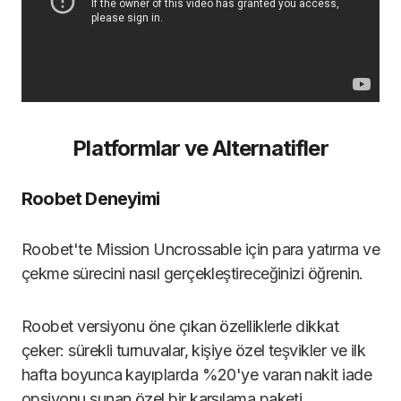
Platformlar ve Alternatifler
Roobet Deneyimi
Roobet'te Mission Uncrossable için para yatırma ve
çekme sürecini nasıl gerçekleştireceğinizi öğrenin.
Roobet versiyonu öne çıkan özelliklerle dikkat
çeker: sürekli turnuvalar, kişiye özel teşvikler ve ilk
hafta boyunca kayıplarda %20'ye varan nakit iade
opsiyonu sunan özel bir karşılama paketi.