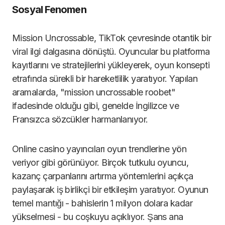
Sosyal Fenomen
Mission Uncrossable, TikTok çevresinde otantik bir
viral ilgi dalgasına dönüştü. Oyuncular bu platforma
kayıtlarını ve stratejilerini yükleyerek, oyun konsepti
etrafında sürekli bir hareketlilik yaratıyor. Yapılan
aramalarda, "mission uncrossable roobet"
ifadesinde olduğu gibi, genelde İngilizce ve
Fransızca sözcükler harmanlanıyor.
Online casino yayıncıları oyun trendlerine yön
veriyor gibi görünüyor. Birçok tutkulu oyuncu,
kazanç çarpanlarını artırma yöntemlerini açıkça
paylaşarak iş birlikçi bir etkileşim yaratıyor. Oyunun
temel mantığı - bahislerin 1 milyon dolara kadar
yükselmesi - bu coşkuyu açıklıyor. Şans ana