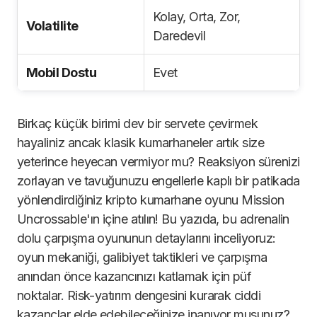
Kolay, Orta, Zor,
Volatilite
Daredevil
Mobil Dostu
Evet
Birkaç küçük birimi dev bir servete çevirmek
hayaliniz ancak klasik kumarhaneler artık size
yeterince heyecan vermiyor mu? Reaksiyon sürenizi
zorlayan ve tavuğunuzu engellerle kaplı bir patikada
yönlendirdiğiniz kripto kumarhane oyunu Mission
Uncrossable'ın içine atılın! Bu yazıda, bu adrenalin
dolu çarpışma oyununun detaylarını inceliyoruz:
oyun mekaniği, galibiyet taktikleri ve çarpışma
anından önce kazancınızı katlamak için püf
noktalar. Risk-yatırım dengesini kurarak ciddi
kazançlar elde edebileceğinize inanıyor musunuz?