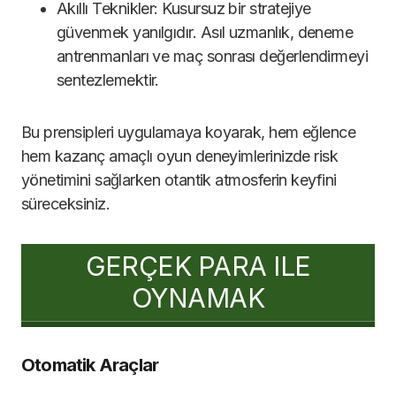
Akıllı Teknikler: Kusursuz bir stratejiye
güvenmek yanılgıdır. Asıl uzmanlık, deneme
antrenmanları ve maç sonrası değerlendirmeyi
sentezlemektir.
Bu prensipleri uygulamaya koyarak, hem eğlence
hem kazanç amaçlı oyun deneyimlerinizde risk
yönetimini sağlarken otantik atmosferin keyfini
süreceksiniz.
GERÇEK PARA ILE
OYNAMAK
Otomatik Araçlar