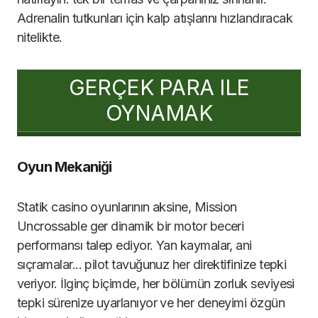
Adrenalin tutkunları için kalp atışlarını hızlandıracak
nitelikte.
GERÇEK PARA ILE
OYNAMAK
Oyun Mekaniği
Statik casino oyunlarının aksine, Mission
Uncrossable ger dinamik bir motor beceri
performansı talep ediyor. Yan kaymalar, ani
sıçramalar... pilot tavuğunuz her direktifinize tepki
veriyor. İlginç biçimde, her bölümün zorluk seviyesi
tepki sürenize uyarlanıyor ve her deneyimi özgün