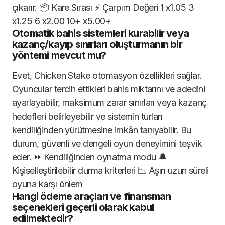
çıkarır. 📦 Kare Sırası ⚡ Çarpım Değeri 1 x1.05 3
x1.25 6 x2.00 10+ x5.00+
Otomatik bahis sistemleri kurabilir veya
kazanç/kayıp sınırları oluşturmanın bir
yöntemi mevcut mu?
Evet, Chicken Stake otomasyon özellikleri sağlar.
Oyuncular tercih ettikleri bahis miktarını ve adedini
ayarlayabilir, maksimum zarar sınırları veya kazanç
hedefleri belirleyebilir ve sistemin turları
kendiliğinden yürütmesine imkân tanıyabilir. Bu
durum, güvenli ve dengeli oyun deneyimini teşvik
eder. ⏩ Kendiliğinden oynatma modu 🔔
Kişiselleştirilebilir durma kriterleri 📉 Aşırı uzun süreli
oyuna karşı önlem
Hangi ödeme araçları ve finansman
seçenekleri geçerli olarak kabul
edilmektedir?