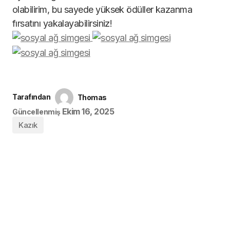
olabilirim, bu sayede yüksek ödüller kazanma
fırsatını yakalayabilirsiniz!
Tarafından
Thomas
Ekim 16, 2025
Güncellenmiş
Kazık