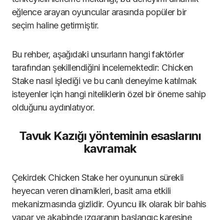
eğlence arayan oyuncular arasında popüler bir
seçim haline getirmiştir.
Bu rehber, aşağıdaki unsurların hangi faktörler
tarafından şekillendiğini incelemektedir: Chicken
Stake nasıl işlediği ve bu canlı deneyime katılmak
isteyenler için hangi niteliklerin özel bir öneme sahip
olduğunu aydınlatıyor.
Tavuk Kazığı yönteminin esaslarını
kavramak
Çekirdek Chicken Stake her oyununun sürekli
heyecan veren dinamikleri, basit ama etkili
mekanizmasında gizlidir. Oyuncu ilk olarak bir bahis
yapar ve akabinde ızgaranın başlangıç karesine