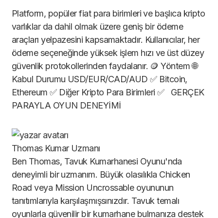
Platform, popüler fiat para birimleri ve başlıca kripto
varlıklar da dahil olmak üzere geniş bir ödeme
araçları yelpazesini kapsamaktadır. Kullanıcılar, her
ödeme seçeneğinde yüksek işlem hızı ve üst düzey
güvenlik protokollerinden faydalanır. 🪙 Yöntem 🌐
Kabul Durumu USD/EUR/CAD/AUD ✅ Bitcoin,
Ethereum ✅ Diğer Kripto Para Birimleri ✅ GERÇEK
PARAYLA OYUN DENEYİMİ
Thomas
Kumar Uzmanı
Ben Thomas, Tavuk Kumarhanesi Oyunu'nda
deneyimli bir uzmanım. Büyük olasılıkla Chicken
Road veya Mission Uncrossable oyununun
tanıtımlarıyla karşılaşmışsınızdır. Tavuk temalı
oyunlarla güvenilir bir kumarhane bulmanıza destek