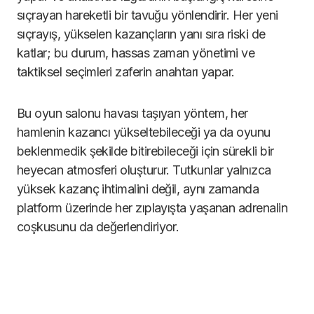
sıçrayan hareketli bir tavuğu yönlendirir. Her yeni
sıçrayış, yükselen kazançların yanı sıra riski de
katlar; bu durum, hassas zaman yönetimi ve
taktiksel seçimleri zaferin anahtarı yapar.
Bu oyun salonu havası taşıyan yöntem, her
hamlenin kazancı yükseltebileceği ya da oyunu
beklenmedik şekilde bitirebileceği için sürekli bir
heyecan atmosferi oluşturur. Tutkunlar yalnızca
yüksek kazanç ihtimalini değil, aynı zamanda
platform üzerinde her zıplayışta yaşanan adrenalin
coşkusunu da değerlendiriyor.