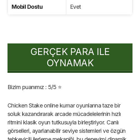
Mobil Dostu
Evet
GERÇEK PARA ILE
OYNAMAK
Bizim puanımız : 5/5 ⭐
Chicken Stake online kumar oyunlarına taze bir
soluk kazandırarak arcade mücadelelerinin hızlı
ritmini klasik oyun tutkusuyla birleştiriyor. Canlı
görselleri, ayarlanabilir seviye sistemleri ve özgün
tehkeyicili ilerleme mekaniği, bu deneyimi dinamik