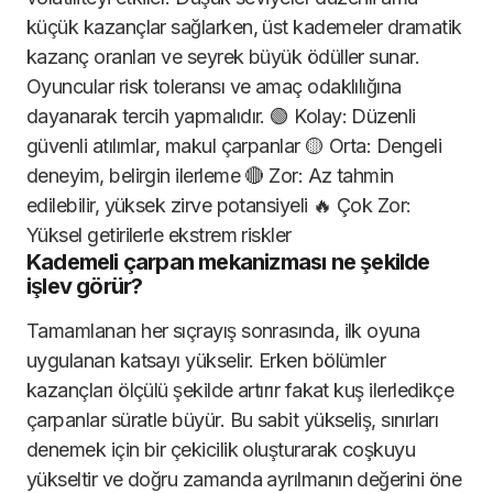
küçük kazançlar sağlarken, üst kademeler dramatik
kazanç oranları ve seyrek büyük ödüller sunar.
Oyuncular risk toleransı ve amaç odaklılığına
dayanarak tercih yapmalıdır. 🟢 Kolay: Düzenli
güvenli atılımlar, makul çarpanlar 🟡 Orta: Dengeli
deneyim, belirgin ilerleme 🔴 Zor: Az tahmin
edilebilir, yüksek zirve potansiyeli 🔥 Çok Zor:
Yüksel getirilerle ekstrem riskler
Kademeli çarpan mekanizması ne şekilde
işlev görür?
Tamamlanan her sıçrayış sonrasında, ilk oyuna
uygulanan katsayı yükselir. Erken bölümler
kazançları ölçülü şekilde artırır fakat kuş ilerledikçe
çarpanlar süratle büyür. Bu sabit yükseliş, sınırları
denemek için bir çekicilik oluşturarak coşkuyu
yükseltir ve doğru zamanda ayrılmanın değerini öne